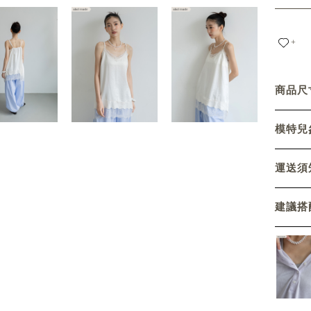
+
商品尺寸
模特兒參
運送須
建議搭