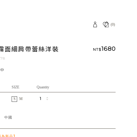
(0)
霧面細肩帶蕾絲洋裝
1680
NT$
078
應中
SIZE
Quantity
S
M
地
中國
品為新品】