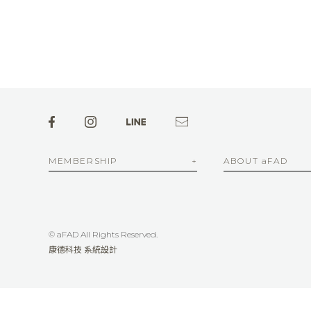
MEMBERSHIP
ABOUT aFAD
© aFAD All Rights Reserved.
康德科技 系統設計