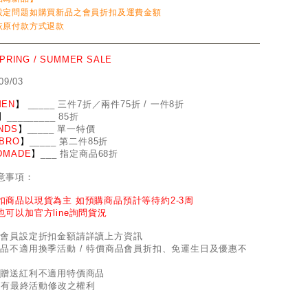
設定問題如購買新品之會員折扣及運費金額
依原付款方式退款
SPRING / SUMMER SALE
09/03
EN
】
_
_
___ 三件7折／兩件75折 / 一件8折
】
____
_
____ 85折
NDS
】
___
_
_ 單一特價
BRO
】
__
_
_
_ 第二件85折
DMADE
】
___ 指定商品68折
意事項：
扣商品以現貨為主 如預購商品預計等待約2-3周
也可以加官方line詢問貨況
因會員設定折扣金額請詳讀上方資訊
商品不適用換季活動 / 特價商品會員折扣、免運生日及優惠不
員贈送紅利不適用特價商品
d保有最終活動修改之權利