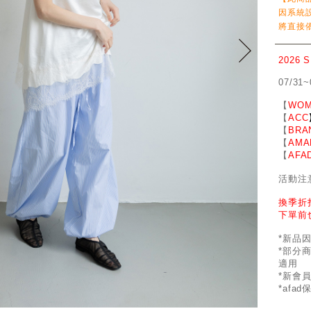
因系統
將直接
2026 
07/31~
【
WOM
【
ACC
【
BRA
【
AMA
【
AFA
活動注
換季折
下單前
*新品
*部分
適用
*新會
*afa