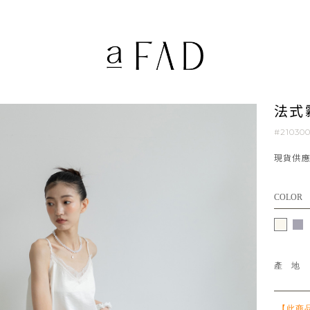
法式
#21030
現貨供
COLOR
產
【此商