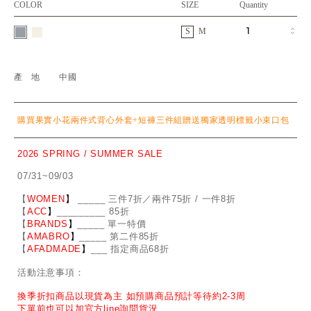
COLOR
SIZE
Quantity
S
M
產地
中國
購買果實小花兩件式背心外套+短褲三件組贈送獨家透明標籤小束口包
2026 SPRING / SUMMER SALE
07/31~09/03
【
WOMEN
】
_
_
___ 三件7折／兩件75折 / 一件8折
【
ACC
】
____
_
____ 85折
【
BRANDS
】
___
_
_ 單一特價
【
AMABRO
】
__
_
_
_ 第二件85折
【
AFADMADE
】
___ 指定商品68折
活動注意事項：
換季折扣商品以現貨為主 如預購商品預計等待約2-3周
下單前也可以加官方line詢問貨況