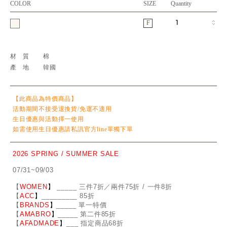
COLOR
SIZE
Quantity
F
材質
棉
產地
韓國
【此商品為特價商品】
活動期間不接受退換貨/免運不適用
生日優惠與活動擇一使用
如需使用生日優惠請私訊官方line單獨下單
2026 SPRING / SUMMER SALE
07/31~09/03
【
WOMEN
】
_
_
___ 三件7折／兩件75折 / 一件8折
【
ACC
】
____
_
____ 85折
【
BRANDS
】
___
_
_ 單一特價
【
AMABRO
】
__
_
_
_ 第二件85折
【
AFADMADE
】
___ 指定商品68折