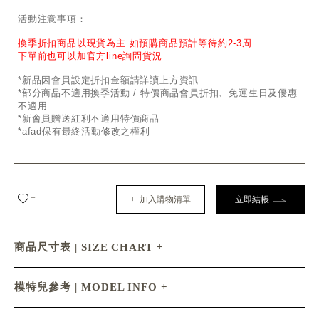
活動注意事項：
換季折扣商品以現貨為主 如預購商品預計等待約2-3周
下單前也可以加官方line詢問貨況
*新品因會員設定折扣金額請詳讀上方資訊
*部分商品不適用換季活動 / 特價商品會員折扣、免運生日及優惠
不適用
*新會員贈送紅利不適用特價商品
*afad保有最終活動修改之權利
+
+ 加入購物清單
立即結帳
商品尺寸表 | SIZE CHART
模特兒參考 | MODEL INFO