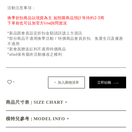
活動注意事項：
換季折扣商品以現貨為主 如預購商品預計等待約2-3周
下單前也可以加官方line詢問貨況
*新品因會員設定折扣金額請詳讀上方資訊
*部分商品不適用換季活動 / 特價商品會員折扣、免運生日及優惠
不適用
*新會員贈送紅利不適用特價商品
*afad保有最終活動修改之權利
+
+ 加入購物清單
立即結帳
商品尺寸表 | SIZE CHART
模特兒參考 | MODEL INFO