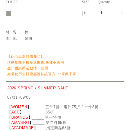
COLOR
SIZE
Quantity
F
材質
棉
產地
韓國
【此商品為特價商品】
活動期間不接受退換貨/免運不適用
生日優惠與活動擇一使用
如需使用生日優惠請私訊官方line單獨下單
2026 SPRING / SUMMER SALE
07/31~09/03
【
WOMEN
】
_
_
___ 三件7折／兩件75折 / 一件8折
【
ACC
】
____
_
____ 85折
【
BRANDS
】
___
_
_ 單一特價
【
AMABRO
】
__
_
_
_ 第二件85折
【
AFADMADE
】
___ 指定商品68折