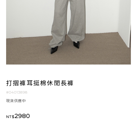
打摺褲耳挺棉休閒長褲
#04013898
現貨供應中
2980
NT$