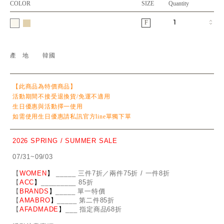
COLOR
SIZE
Quantity
F
產地
韓國
【此商品為特價商品】
活動期間不接受退換貨/免運不適用
生日優惠與活動擇一使用
如需使用生日優惠請私訊官方line單獨下單
2026 SPRING / SUMMER SALE
07/31~09/03
【
WOMEN
】
_
_
___ 三件7折／兩件75折 / 一件8折
【
ACC
】
____
_
____ 85折
【
BRANDS
】
___
_
_ 單一特價
【
AMABRO
】
__
_
_
_ 第二件85折
【
AFADMADE
】
___ 指定商品68折