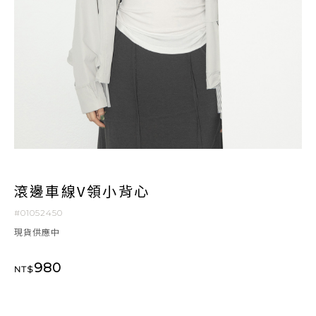
滾邊車線V領小背心
#01052450
現貨供應中
980
NT$