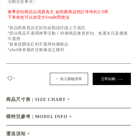
活動注意事項：
換季折扣商品以現貨為主 如預購商品預計等待約2-3周
下單前也可以加官方line詢問貨況
*新品因會員設定折扣金額請詳讀上方資訊
*部分商品不適用換季活動 / 特價商品會員折扣、免運生日及優惠
不適用
*新會員贈送紅利不適用特價商品
*afad保有最終活動修改之權利
+
+ 加入購物清單
立即結帳
商品尺寸表 | SIZE CHART
模特兒參考 | MODEL INFO
運送須知