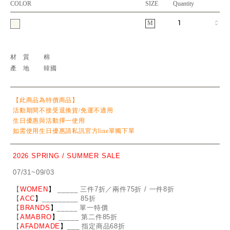
COLOR
SIZE
Quantity
M
材質
棉
產地
韓國
【此商品為特價商品】
活動期間不接受退換貨/免運不適用
生日優惠與活動擇一使用
如需使用生日優惠請私訊官方line單獨下單
2026 SPRING / SUMMER SALE
07/31~09/03
【
WOMEN
】
_
_
___ 三件7折／兩件75折 / 一件8折
【
ACC
】
____
_
____ 85折
【
BRANDS
】
___
_
_ 單一特價
【
AMABRO
】
__
_
_
_ 第二件85折
【
AFADMADE
】
___ 指定商品68折