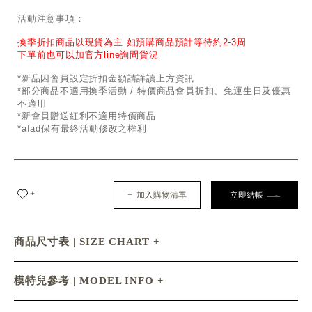
活動注意事項：
換季折扣商品以現貨為主 如預購商品預計等待約2-3周
下單前也可以加官方line詢問貨況
*新品因會員設定折扣金額請詳讀上方資訊
*部分商品不適用換季活動 / 特價商品會員折扣、免運生日及優惠
不適用
*新會員贈送紅利不適用特價商品
*afad保有最終活動修改之權利
+
+ 加入購物清單
立即結帳
商品尺寸表 | SIZE CHART
模特兒參考 | MODEL INFO