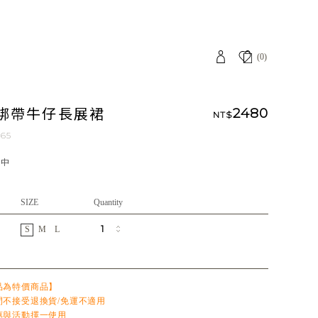
(0)
綁帶牛仔長展裙
2480
NT$
065
應中
SIZE
Quantity
S
M
L
品為特價商品】
間不接受退換貨/免運不適用
惠與活動擇一使用