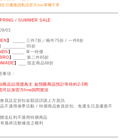
生日優惠請私訊官方line單獨下單
SPRING / SUMMER SALE
09/03
EN
】
_
_
___ 三件7折／兩件75折 / 一件8折
】
____
_
____ 85折
NDS
】
___
_
_ 單一特價
BRO
】
__
_
_
_ 第二件85折
DMADE
】
___ 指定商品68折
意事項：
扣商品以現貨為主 如預購商品預計等待約2-3周
也可以加官方line詢問貨況
因會員設定折扣金額請詳讀上方資訊
商品不適用換季活動 / 特價商品會員折扣、免運生日及優惠不
員贈送紅利不適用特價商品
d保有最終活動修改之權利