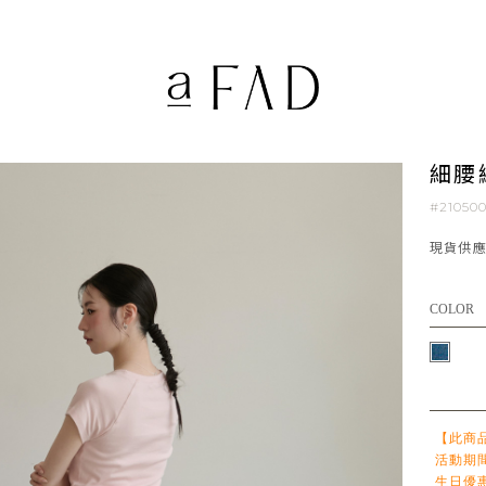
細腰
#21050
現貨供
COLOR
【此商
活動期
生日優