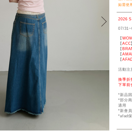
如需使用
2026 
07/31~
【
WOM
【
ACC
【
BRA
【
AMA
【
AFA
活動注
換季折
下單前
*新品
*部分
適用
*新會
*afa