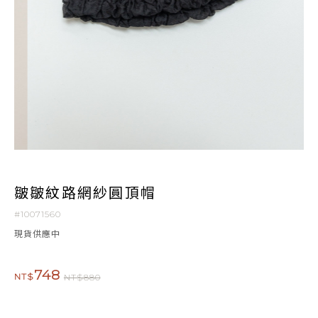
皺皺紋路網紗圓頂帽
#10071560
現貨供應中
748
NT$
NT$880