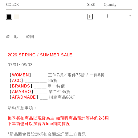
COLOR
SIZE
Quantity
F
產地
韓國
2026 SPRING / SUMMER SALE
07/31~09/03
【
WOMEN
】
_
_
___ 三件7折／兩件75折 / 一件8折
【
ACC
】
____
_
____ 85折
【
BRANDS
】
___
_
_ 單一特價
【
AMABRO
】
__
_
_
_ 第二件85折
【
AFADMADE
】
___ 指定商品68折
活動注意事項：
換季折扣商品以現貨為主 如預購商品預計等待約2-3周
下單前也可以加官方line詢問貨況
*新品因會員設定折扣金額請詳讀上方資訊