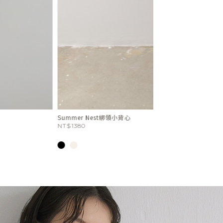
人像刺繡坑紋細肩背心
NT$1680