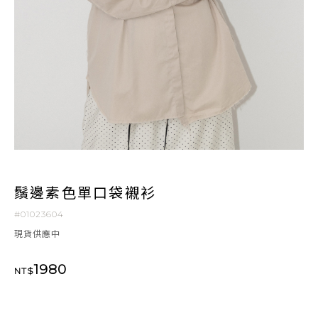
鬚邊素色單口袋襯衫
#01023604
現貨供應中
1980
NT$