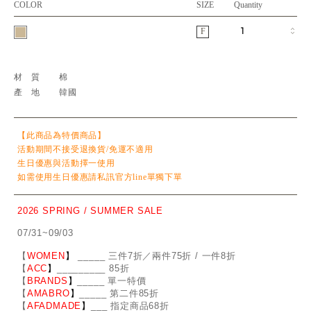
COLOR
SIZE
Quantity
F
材質
棉
產地
韓國
【此商品為特價商品】
活動期間不接受退換貨/免運不適用
生日優惠與活動擇一使用
如需使用生日優惠請私訊官方line單獨下單
2026 SPRING / SUMMER SALE
07/31~09/03
【
WOMEN
】
_
_
___ 三件7折／兩件75折 / 一件8折
【
ACC
】
____
_
____ 85折
【
BRANDS
】
___
_
_ 單一特價
【
AMABRO
】
__
_
_
_ 第二件85折
【
AFADMADE
】
___ 指定商品68折