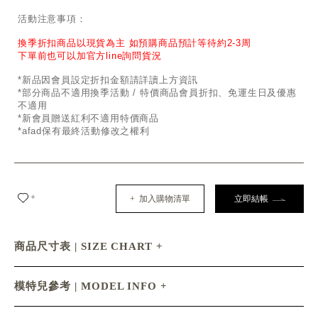
活動注意事項：
換季折扣商品以現貨為主 如預購商品預計等待約2-3周
下單前也可以加官方line詢問貨況
*新品因會員設定折扣金額請詳讀上方資訊
*部分商品不適用換季活動 / 特價商品會員折扣、免運生日及優惠
不適用
*新會員贈送紅利不適用特價商品
*afad保有最終活動修改之權利
+
+ 加入購物清單
立即結帳
商品尺寸表 | SIZE CHART
模特兒參考 | MODEL INFO