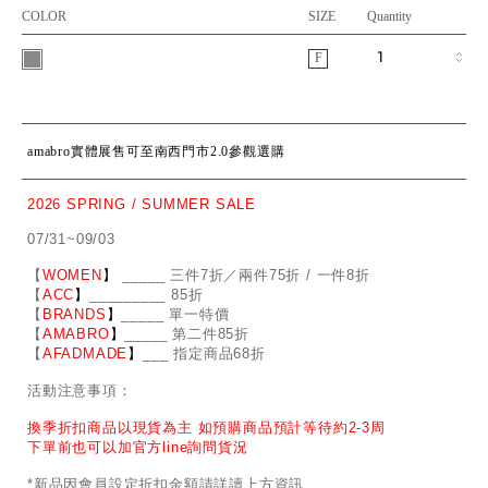
COLOR
SIZE
Quantity
F
amabro實體展售可至南西門市2.0參觀選購
2026 SPRING / SUMMER SALE
07/31~09/03
【
WOMEN
】
_
_
___ 三件7折／兩件75折 / 一件8折
【
ACC
】
____
_
____ 85折
【
BRANDS
】
___
_
_ 單一特價
【
AMABRO
】
__
_
_
_ 第二件85折
【
AFADMADE
】
___ 指定商品68折
活動注意事項：
換季折扣商品以現貨為主 如預購商品預計等待約2-3周
下單前也可以加官方line詢問貨況
*新品因會員設定折扣金額請詳讀上方資訊