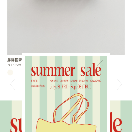
小天使翅膀戒指
分
×
NT$590
N